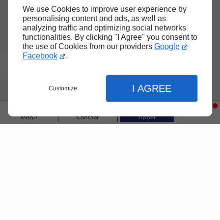
We use Cookies to improve user experience by
personalising content and ads, as well as
analyzing traffic and optimizing social networks
functionalities. By clicking "I Agree" you consent to
Devis gratuit
the use of Cookies from our providers
Google
Facebook
.
Une estimation claire et sans
engagement pour votre projet
I AGREE
Customize
Menu
Contact
Appel
Fermer
Fermer
Fermer